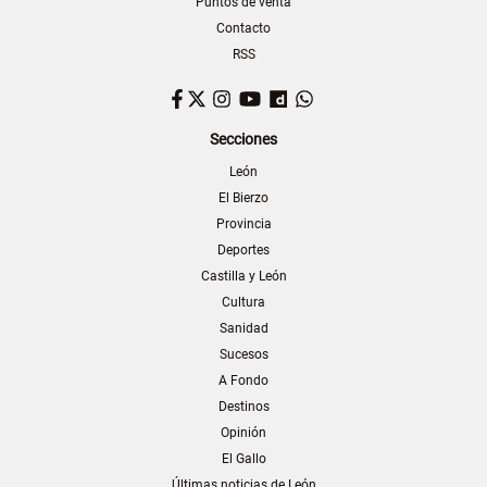
Puntos de venta
Contacto
RSS
Facebook
Twitter
Instagram
YouTube
Dailymotion
WhatsApp
Secciones
León
El Bierzo
Provincia
Deportes
Castilla y León
Cultura
Sanidad
Sucesos
A Fondo
Destinos
Opinión
El Gallo
Últimas noticias de León