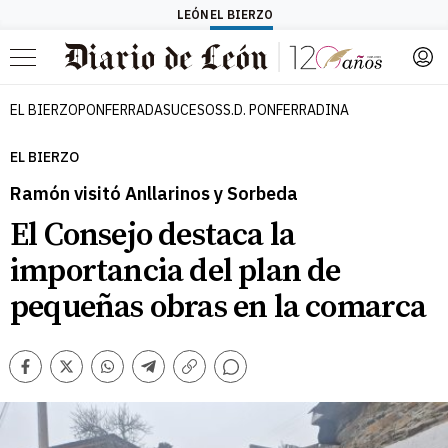
LEÓN
EL BIERZO
Menú
EL BIERZO
PONFERRADA
SUCESOS
S.D. PONFERRADINA
EL BIERZO
Ramón visitó Anllarinos y Sorbeda
El Consejo destaca la
importancia del plan de
pequeñas obras en la comarca
Comentarios
Facebook
Twitter
Whatsapp
Telegram
Copiar
enlace