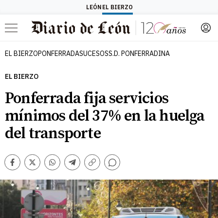
LEÓN
EL BIERZO
Menú
EL BIERZO
PONFERRADA
SUCESOS
S.D. PONFERRADINA
EL BIERZO
Ponferrada fija servicios
mínimos del 37% en la huelga
del transporte
Comentarios
Facebook
Twitter
Whatsapp
Telegram
Copiar
enlace