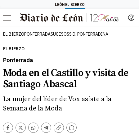
LEÓN
EL BIERZO
Menú
EL BIERZO
PONFERRADA
SUCESOS
S.D. PONFERRADINA
EL BIERZO
Ponferrada
Moda en el Castillo y visita de
Santiago Abascal
La mujer del líder de Vox asiste a la
Semana de la Moda
Comentarios
Facebook
Twitter
Whatsapp
Telegram
Copiar
enlace