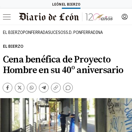
LEÓN
EL BIERZO
Menú
EL BIERZO
PONFERRADA
SUCESOS
S.D. PONFERRADINA
EL BIERZO
Cena benéfica de Proyecto
Hombre en su 40º aniversario
Comentarios
Facebook
Twitter
Whatsapp
Telegram
Copiar
enlace