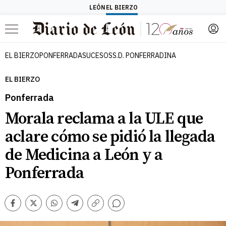
LEÓN
EL BIERZO
Menú
EL BIERZO
PONFERRADA
SUCESOS
S.D. PONFERRADINA
EL BIERZO
Ponferrada
Morala reclama a la ULE que
aclare cómo se pidió la llegada
de Medicina a León y a
Ponferrada
Comentarios
Facebook
Twitter
Whatsapp
Telegram
Copiar
enlace