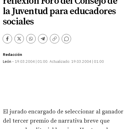
reflexión Foro del Consejo de
la Juventud para educadores
sociales
Comentarios
Facebook
Twitter
Whatsapp
Telegram
Copiar
enlace
Redacción
León
19.03.2004 | 01:00
Actualizado:
19.03.2004 | 01:00
El jurado encargado de seleccionar al ganador
del tercer premio de narrativa breve que