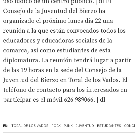
uso lúdico de un centro público. | dl El
Consejo de la Juventud del Bierzo ha
organizado el próximo lunes día 22 una
reunión a la que están convocados todos los
educadores y educadoras sociales de la
comarca, así como estudiantes de esta
diplomatura. La reunión tendrá lugar a partir
de las 19 horas en la sede del Consejo de la
Juventud del Bierzo en Toral de los Vados. El
teléfono de contacto para los interesados en
participar es el móvil 626 989066. | dl
EN:
TORAL DE LOS VADOS
ROCK
PUNK
JUVENTUD
ESTUDIANTES
CONCIE