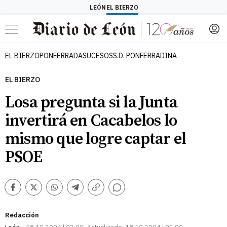
LEÓN
EL BIERZO
Menú
EL BIERZO
PONFERRADA
SUCESOS
S.D. PONFERRADINA
EL BIERZO
Losa pregunta si la Junta
invertirá en Cacabelos lo
mismo que logre captar el
PSOE
Comentarios
Facebook
Twitter
Whatsapp
Telegram
Copiar
enlace
Redacción