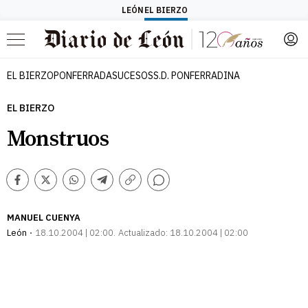
LEÓN
EL BIERZO
Menú
EL BIERZO
PONFERRADA
SUCESOS
S.D. PONFERRADINA
EL BIERZO
Monstruos
Comentarios
Facebook
Twitter
Whatsapp
Telegram
Copiar
enlace
MANUEL CUENYA
León
18.10.2004 | 02:00
Actualizado:
18.10.2004 | 02:00