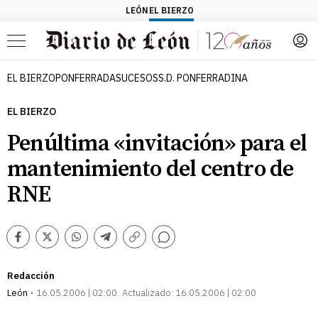
LEÓN
EL BIERZO
Menú
EL BIERZO
PONFERRADA
SUCESOS
S.D. PONFERRADINA
EL BIERZO
Penúltima «invitación» para el
mantenimiento del centro de
RNE
Comentarios
Facebook
Twitter
Whatsapp
Telegram
Copiar
enlace
Redacción
León
16.05.2006 | 02:00
Actualizado:
16.05.2006 | 02:00