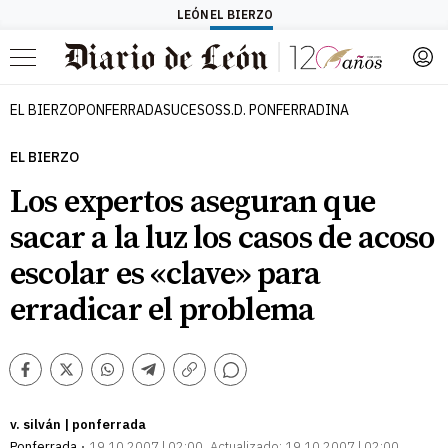
LEÓN
EL BIERZO
Menú
EL BIERZO
PONFERRADA
SUCESOS
S.D. PONFERRADINA
EL BIERZO
Los expertos aseguran que
sacar a la luz los casos de acoso
escolar es «clave» para
erradicar el problema
Comentarios
Facebook
Twitter
Whatsapp
Telegram
Copiar
enlace
v. silván | ponferrada
Ponferrada
19.10.2007 | 02:00
Actualizado:
19.10.2007 | 02:00