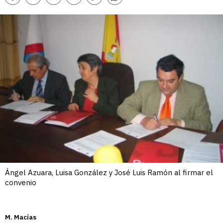
Comentarios
Facebook
Twitter
Whatsapp
Telegram
Copiar
enlace
Ángel Azuara, Luisa González y José Luis Ramón al firmar el
convenio
M. Macías