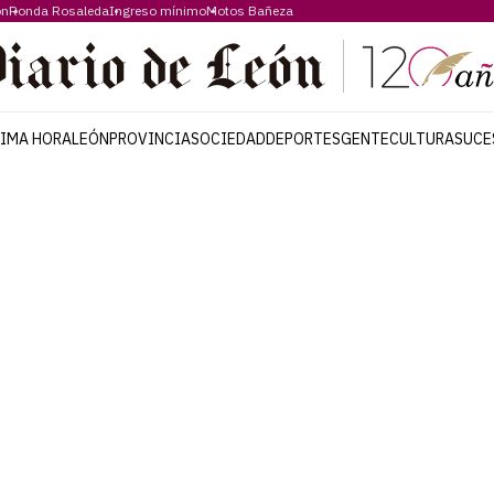
ón
Ronda Rosaleda
Ingreso mínimo
Motos Bañeza
TIMA HORA
LEÓN
PROVINCIA
SOCIEDAD
DEPORTES
GENTE
CULTURA
SUCE