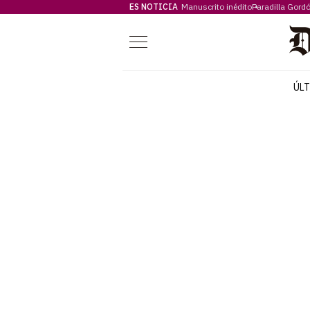
ES NOTICIA
Manuscrito inédito
Paradilla Gord
Menú
ÚL