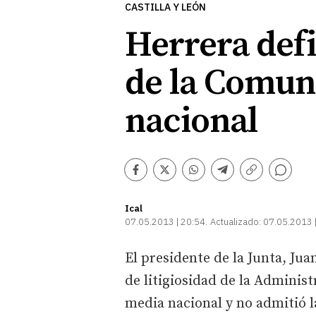
CASTILLA Y LEÓN
Herrera defi
de la Comuni
nacional
Comentarios
Facebook
Twitter
Whatsapp
Telegram
Copiar
enlace
Ical
07.05.2013 | 20:54
Actualizado:
07.05.2013 
El presidente de la Junta, Jua
de litigiosidad de la Adminis
media nacional y no admitió l