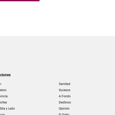
ciones
n
Sanidad
ierzo
Sucesos
vincia
A Fondo
ortes
Destinos
tilla y León
Opinión
tura
El Gallo