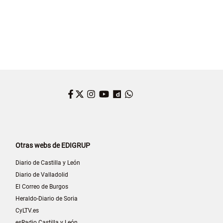
Facebook
Twitter
Instagram
YouTube
Dailymotion
WhatsApp
Otras webs de EDIGRUP
Diario de Castilla y León
Diario de Valladolid
El Correo de Burgos
Heraldo-Diario de Soria
CyLTV.es
esRadio Castilla y León