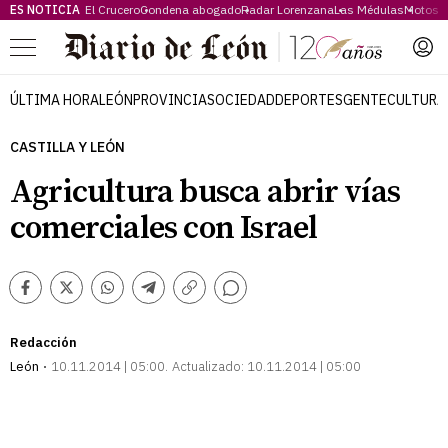
ES NOTICIA
El Crucero
Condena abogado
Radar Lorenzana
Las Médulas
Motos 
Menú
ÚLTIMA HORA
LEÓN
PROVINCIA
SOCIEDAD
DEPORTES
GENTE
CULTURA
CASTILLA Y LEÓN
Agricultura busca abrir vías
comerciales con Israel
Comentarios
Facebook
Twitter
Whatsapp
Telegram
Copiar
enlace
Redacción
León
10.11.2014 | 05:00
Actualizado:
10.11.2014 | 05:00