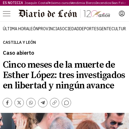
ES NOTICIA
Joaquín Costa
Próximo curso
Vendimia Bierzo
Incendios
San Feliz
Menú
ÚLTIMA HORA
LEÓN
PROVINCIA
SOCIEDAD
DEPORTES
GENTE
CULTURA
CASTILLA Y LEÓN
Caso abierto
Cinco meses de la muerte de
Esther López: tres investigados
en libertad y ningún avance
Comentarios
Facebook
Twitter
Whatsapp
Telegram
Copiar
enlace