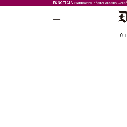
ES NOTICIA
Manuscrito inédito
Paradilla Gord
Menú
ÚL