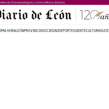
ón
Ronda Rosaleda
Ingreso mínimo
Motos Bañeza
TIMA HORA
LEÓN
PROVINCIA
SOCIEDAD
DEPORTES
GENTE
CULTURA
SUCE