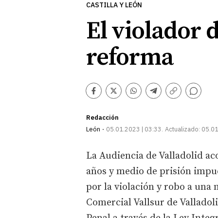
CASTILLA Y LEÓN
El violador d
reforma
Comentarios
Facebook
Twitter
Whatsapp
Telegram
Copiar
enlace
Redacción
León
05.01.2023 | 03:33
Actualizado:
05.01
La Audiencia de Valladolid ac
años y medio de prisión impue
por la violación y robo a una
Comercial Vallsur de Valladoli