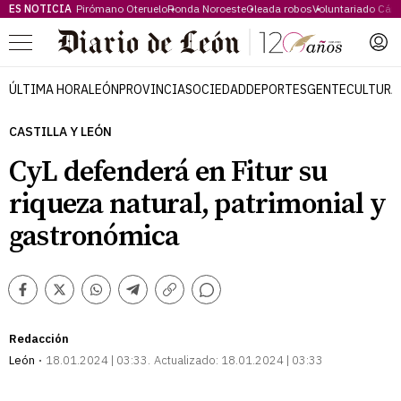
ES NOTICIA
Pirómano Oteruelo
Ronda Noroeste
Oleada robos
Voluntariado Cári
Menú
ÚLTIMA HORA
LEÓN
PROVINCIA
SOCIEDAD
DEPORTES
GENTE
CULTURA
CASTILLA Y LEÓN
CyL defenderá en Fitur su
riqueza natural, patrimonial y
gastronómica
Comentarios
Facebook
Twitter
Whatsapp
Telegram
Copiar
enlace
Redacción
León
18.01.2024 | 03:33
Actualizado:
18.01.2024 | 03:33