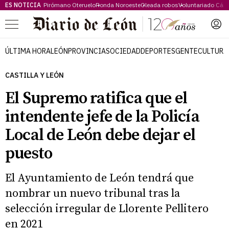
ES NOTICIA
Pirómano Oteruelo
Ronda Noroeste
Oleada robos
Voluntariado Cári
Menú
ÚLTIMA HORA
LEÓN
PROVINCIA
SOCIEDAD
DEPORTES
GENTE
CULTURA
CASTILLA Y LEÓN
El Supremo ratifica que el
intendente jefe de la Policía
Local de León debe dejar el
puesto
El Ayuntamiento de León tendrá que
nombrar un nuevo tribunal tras la
selección irregular de Llorente Pellitero
en 2021