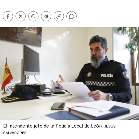
Comentarios
Facebook
Twitter
Whatsapp
Telegram
Copiar
enlace
El intendente jefe de la Policía Local de León.
JESUS F.
SALVADORES