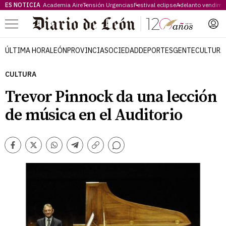
ES NOTICIA
Academia Aire
Tensión Urgencias
Festival eclipse
Adelanto vendimi
Menú
ÚLTIMA HORA
LEÓN
PROVINCIA
SOCIEDAD
DEPORTES
GENTE
CULTURA
CULTURA
Trevor Pinnock da una lección
de música en el Auditorio
Comentarios
Facebook
Twitter
Whatsapp
Telegram
Copiar
enlace