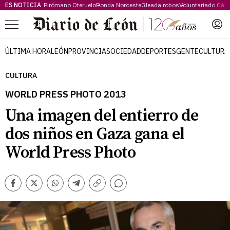
ES NOTICIA
Pirómano Oteruelo
Ronda Noroeste
Oleada robos
Voluntariado Cári
Menú
ÚLTIMA HORA
LEÓN
PROVINCIA
SOCIEDAD
DEPORTES
GENTE
CULTURA
CULTURA
WORLD PRESS PHOTO 2013
Una imagen del entierro de
dos niños en Gaza gana el
World Press Photo
Comentarios
Facebook
Twitter
Whatsapp
Telegram
Copiar
enlace