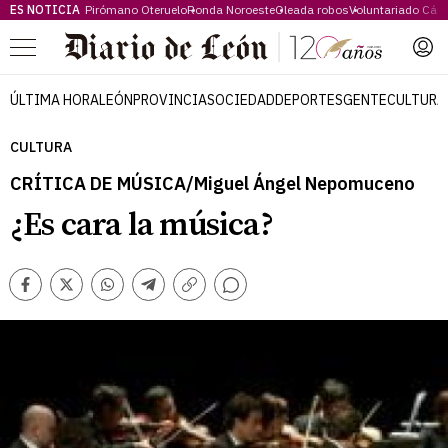
ES NOTICIA
Pirómano Oteruelo
Ronda Noroeste
Oleada robos
Voluntariado Cári
Menú
ÚLTIMA HORA
LEÓN
PROVINCIA
SOCIEDAD
DEPORTES
GENTE
CULTURA
CULTURA
CRÍTICA DE MÚSICA/Miguel Ángel Nepomuceno
¿Es cara la música?
Comentarios
Facebook
Twitter
Whatsapp
Telegram
Copiar
enlace