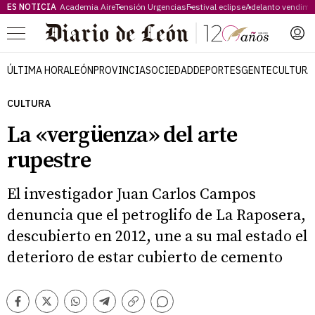
ES NOTICIA
Academia Aire
Tensión Urgencias
Festival eclipse
Adelanto vendimi
Menú
ÚLTIMA HORA
LEÓN
PROVINCIA
SOCIEDAD
DEPORTES
GENTE
CULTURA
CULTURA
La «vergüenza» del arte
rupestre
El investigador Juan Carlos Campos
denuncia que el petroglifo de La Raposera,
descubierto en 2012, une a su mal estado el
deterioro de estar cubierto de cemento
Comentarios
Facebook
Twitter
Whatsapp
Telegram
Copiar