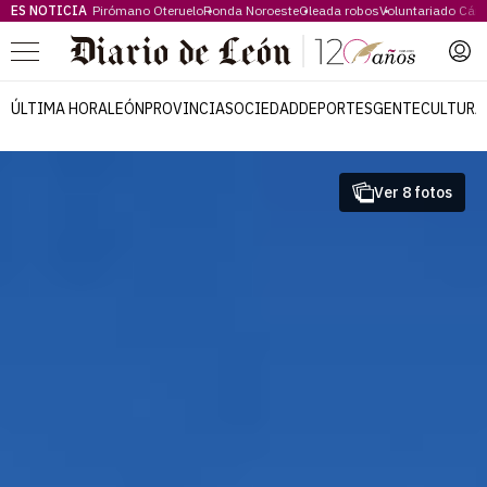
ES NOTICIA
Pirómano Oteruelo
Ronda Noroeste
Oleada robos
Voluntariado Cári
Menú
ÚLTIMA HORA
LEÓN
PROVINCIA
SOCIEDAD
DEPORTES
GENTE
CULTURA
Ver 8 fotos