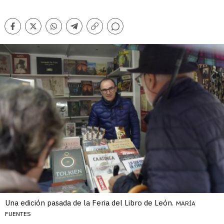
Comentarios
Facebook
Twitter
Whatsapp
Telegram
Copiar
enlace
Una edición pasada de la Feria del Libro de León.
MARÍA
FUENTES