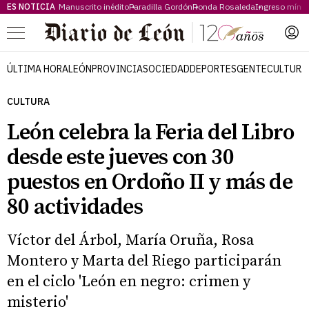
ES NOTICIA
Manuscrito inédito
Paradilla Gordón
Ronda Rosaleda
Ingreso míni
Menú
ÚLTIMA HORA
LEÓN
PROVINCIA
SOCIEDAD
DEPORTES
GENTE
CULTURA
CULTURA
León celebra la Feria del Libro
desde este jueves con 30
puestos en Ordoño II y más de
80 actividades
Víctor del Árbol, María Oruña, Rosa
Montero y Marta del Riego participarán
en el ciclo 'León en negro: crimen y
misterio'