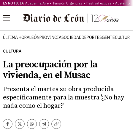
ES NOTICIA
Academia Aire
Tensión Urgencias
Festival eclipse
Adelanto v
Menú
ÚLTIMA HORA
LEÓN
PROVINCIA
SOCIEDAD
DEPORTES
GENTE
CULTURA
CULTURA
La preocupación por la
vivienda, en el Musac
Presenta el martes su obra producida
específicamente para la muestra '¿No hay
nada como el hogar?'
Facebook
Twitter
Whatsapp
Telegram
Copiar
enlace