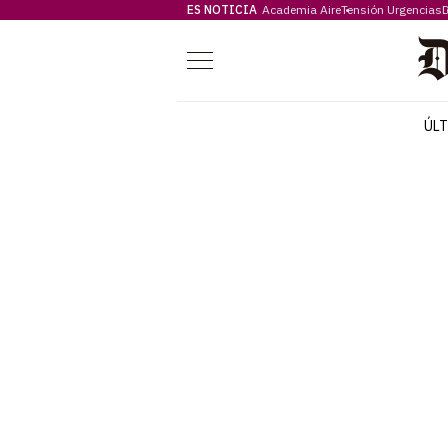
ES NOTICIA
Academia Aire
Tensión Urgencias
D
Menú
ÚL