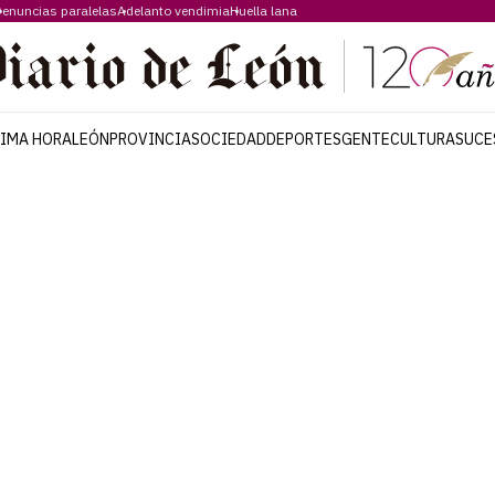
enuncias paralelas
Adelanto vendimia
Huella lana
TIMA HORA
LEÓN
PROVINCIA
SOCIEDAD
DEPORTES
GENTE
CULTURA
SUCE