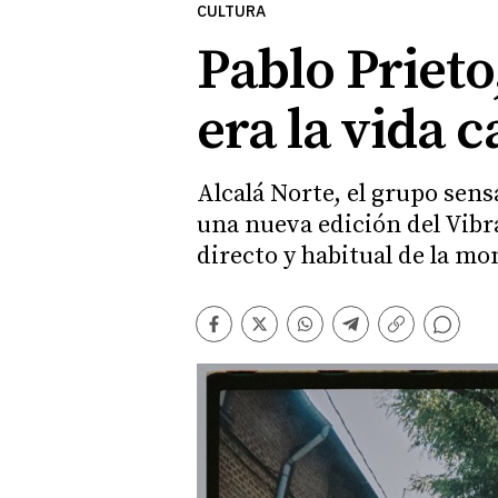
CULTURA
Pablo Prieto
era la vida 
Alcalá Norte, el grupo sen
una nueva edición del Vibra
directo y habitual de la mo
Comentarios
Facebook
Twitter
Whatsapp
Telegram
Copiar
enlace