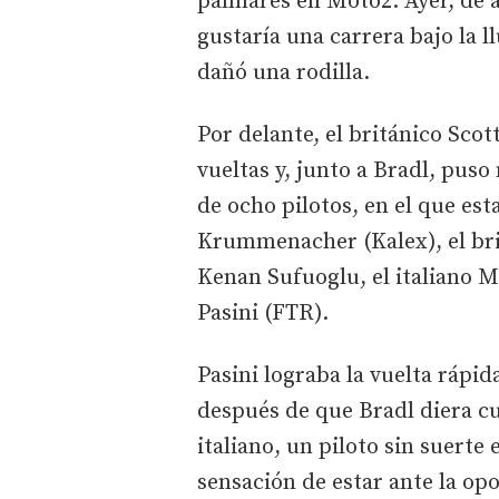
palmarés en Moto2. Ayer, de a
gustaría una carrera bajo la l
dañó una rodilla.
Por delante, el británico Scot
vueltas y, junto a Bradl, pus
de ocho pilotos, en el que es
Krummenacher (Kalex), el brit
Kenan Sufuoglu, el italiano Mi
Pasini (FTR).
Pasini lograba la vuelta rápi
después de que Bradl diera cu
italiano, un piloto sin suerte
sensación de estar ante la op