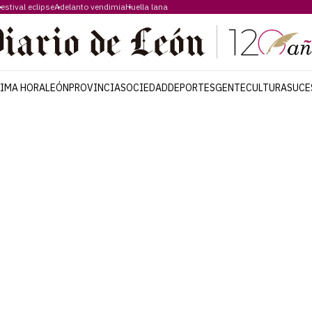
estival eclipse
Adelanto vendimia
Huella lana
TIMA HORA
LEÓN
PROVINCIA
SOCIEDAD
DEPORTES
GENTE
CULTURA
SUCE