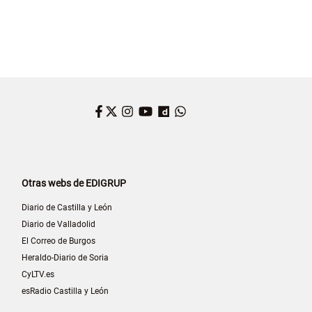
Facebook
Twitter
Instagram
YouTube
Dailymotion
WhatsApp
Otras webs de EDIGRUP
Diario de Castilla y León
Diario de Valladolid
El Correo de Burgos
Heraldo-Diario de Soria
CyLTV.es
esRadio Castilla y León