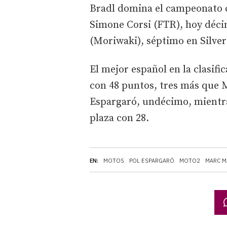
Bradl domina el campeonato co
Simone Corsi (FTR), hoy décim
(Moriwaki), séptimo en Silver
El mejor español en la clasifi
con 48 puntos, tres más que 
Espargaró, undécimo, mientra
plaza con 28.
EN:
MOTOS
POL ESPARGARÓ
MOTO2
MARC 