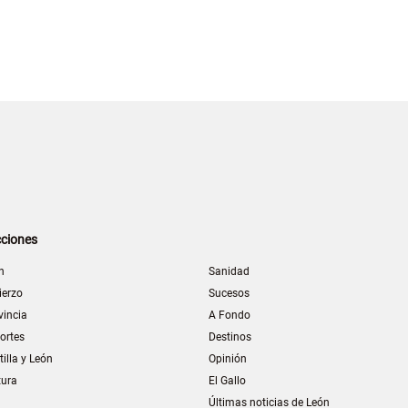
ciones
n
Sanidad
ierzo
Sucesos
vincia
A Fondo
ortes
Destinos
tilla y León
Opinión
tura
El Gallo
Últimas noticias de León