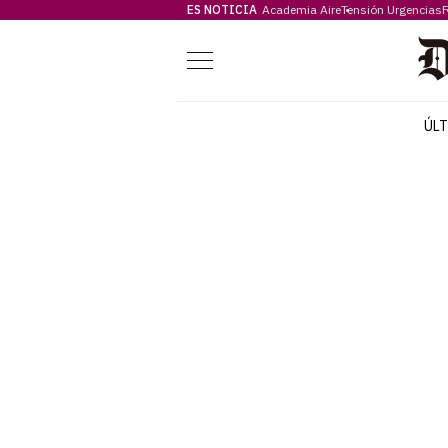
ES NOTICIA
Academia Aire
Tensión Urgencias
F
Menú
ÚL