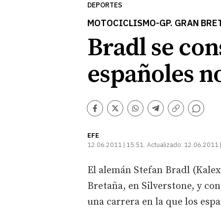
DEPORTES
MOTOCICLISMO-GP. GRAN BRE
Bradl se con
españoles n
Comentarios
Facebook
Twitter
Whatsapp
Telegram
Copiar
enlace
EFE
12.06.2011 | 15:51
Actualizado:
12.06.2011 
El alemán Stefan Bradl (Kale
Bretaña, en Silverstone, y co
una carrera en la que los espa