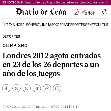
ES NOTICIA
Pirómano Oteruelo
Ronda Noroeste
Oleada robos
Voluntariado Cári
Menú
ÚLTIMA HORA
LEÓN
PROVINCIA
SOCIEDAD
DEPORTES
GENTE
CULTURA
DEPORTES
OLIMPISMO
Londres 2012 agota entradas
en 23 de los 26 deportes a un
año de los Juegos
Comentarios
Facebook
Twitter
Whatsapp
Telegram
Copiar
enlace
EFE
07.07.2011 | 23:17
Actualizado:
07.07.2011 | 23:17