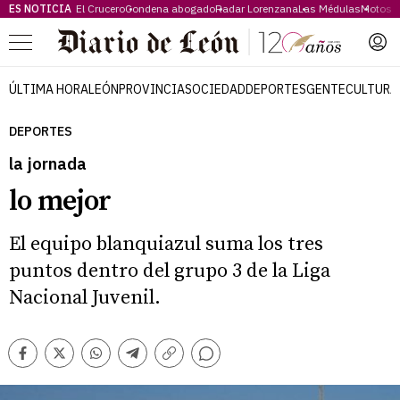
ES NOTICIA
El Crucero
Condena abogado
Radar Lorenzana
Las Médulas
Motos 
Menú
ÚLTIMA HORA
LEÓN
PROVINCIA
SOCIEDAD
DEPORTES
GENTE
CULTURA
DEPORTES
la jornada
lo mejor
El equipo blanquiazul suma los tres
puntos dentro del grupo 3 de la Liga
Nacional Juvenil.
Comentarios
Facebook
Twitter
Whatsapp
Telegram
Copiar
enlace