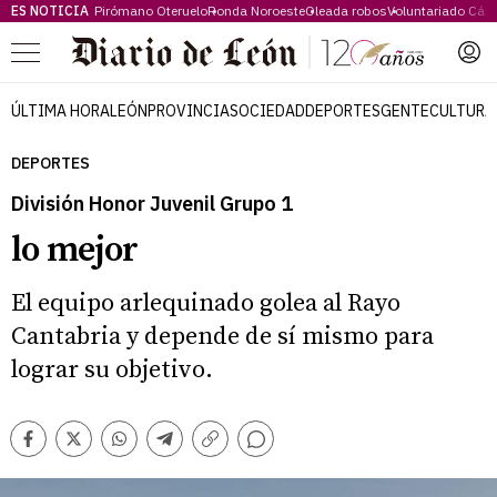
ES NOTICIA
Pirómano Oteruelo
Ronda Noroeste
Oleada robos
Voluntariado Cári
Menú
ÚLTIMA HORA
LEÓN
PROVINCIA
SOCIEDAD
DEPORTES
GENTE
CULTURA
DEPORTES
División Honor Juvenil Grupo 1
lo mejor
El equipo arlequinado golea al Rayo
Cantabria y depende de sí mismo para
lograr su objetivo.
Comentarios
Facebook
Twitter
Whatsapp
Telegram
Copiar
enlace