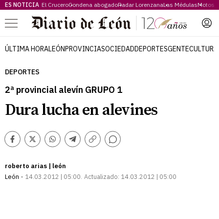
ES NOTICIA
El Crucero
Condena abogado
Radar Lorenzana
Las Médulas
Motos 
Menú
ÚLTIMA HORA
LEÓN
PROVINCIA
SOCIEDAD
DEPORTES
GENTE
CULTURA
DEPORTES
2ª provincial alevín GRUPO 1
Dura lucha en alevines
Comentarios
Facebook
Twitter
Whatsapp
Telegram
Copiar
enlace
roberto arias | león
León
14.03.2012 | 05:00
Actualizado:
14.03.2012 | 05:00