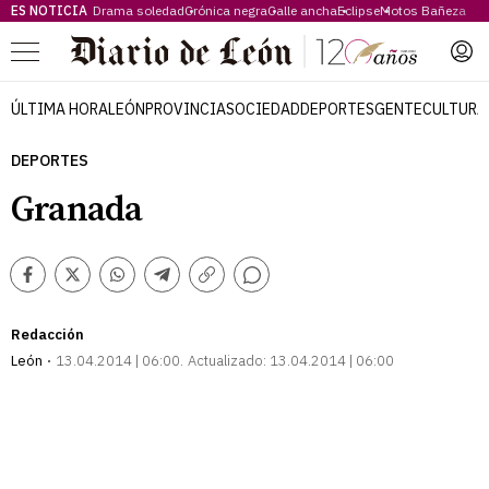
ES NOTICIA
Drama soledad
Crónica negra
Calle ancha
Eclipse
Motos Bañeza
Menú
ÚLTIMA HORA
LEÓN
PROVINCIA
SOCIEDAD
DEPORTES
GENTE
CULTURA
DEPORTES
Granada
Comentarios
Facebook
Twitter
Whatsapp
Telegram
Copiar
enlace
Redacción
León
13.04.2014 | 06:00
Actualizado:
13.04.2014 | 06:00