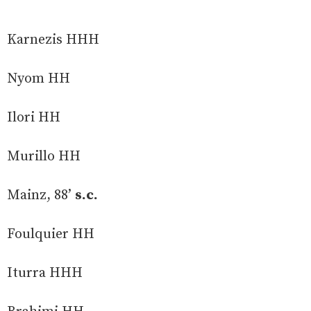
Karnezis HHH
Nyom HH
Ilori HH
Murillo HH
Mainz, 88’
s.c.
Foulquier HH
Iturra HHH