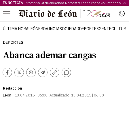
ES NOTICIA
Pirómano Oteruelo
Ronda Noroeste
Oleada robos
Voluntariado Cári
Menú
ÚLTIMA HORA
LEÓN
PROVINCIA
SOCIEDAD
DEPORTES
GENTE
CULTURA
DEPORTES
Abanca ademar cangas
Comentarios
Facebook
Twitter
Whatsapp
Telegram
Copiar
enlace
Redacción
León
13.04.2015 | 06:00
Actualizado:
13.04.2015 | 06:00