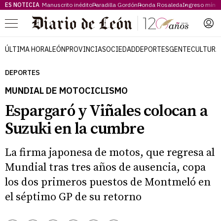
ES NOTICIA
Manuscrito inédito
Paradilla Gordón
Ronda Rosaleda
Ingreso míni
Menú
ÚLTIMA HORA
LEÓN
PROVINCIA
SOCIEDAD
DEPORTES
GENTE
CULTURA
DEPORTES
MUNDIAL DE MOTOCICLISMO
Espargaró y Viñales colocan a
Suzuki en la cumbre
La firma japonesa de motos, que regresa al
Mundial tras tres años de ausencia, copa
los dos primeros puestos de Montmeló en
el séptimo GP de su retorno