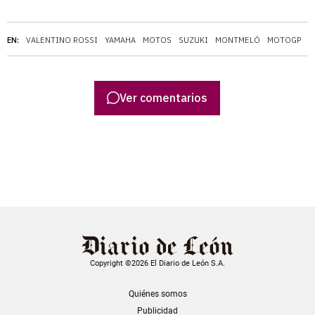
EN:
VALENTINO ROSSI
YAMAHA
MOTOS
SUZUKI
MONTMELÓ
MOTOGP
M
Ver comentarios
Copyright ©2026 El Diario de León S.A.
Quiénes somos
Publicidad