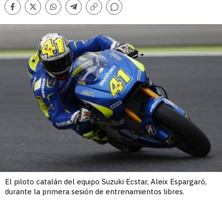
Comentarios
Facebook
Twitter
Whatsapp
Telegram
Copiar
enlace
El piloto catalán del equipo Suzuki Ecstar, Aleix Espargaró,
durante la primera sesión de entrenamientos libres.