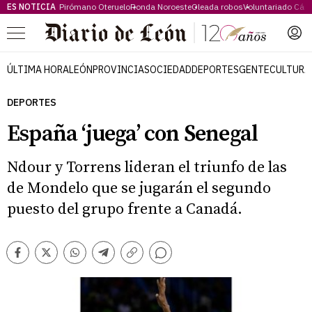
ES NOTICIA
Pirómano Oteruelo
Ronda Noroeste
Oleada robos
Voluntariado Cári
Menú
ÚLTIMA HORA
LEÓN
PROVINCIA
SOCIEDAD
DEPORTES
GENTE
CULTURA
DEPORTES
España ‘juega’ con Senegal
Ndour y Torrens lideran el triunfo de las
de Mondelo que se jugarán el segundo
puesto del grupo frente a Canadá.
Comentarios
Facebook
Twitter
Whatsapp
Telegram
Copiar
enlace