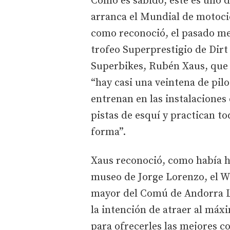
Como es sabido, este es uno 
arranca el Mundial de motocic
como reconoció, el pasado me
trofeo Superprestigio de Dir
Superbikes, Rubén Xaus, que l
“hay casi una veintena de pil
entrenan en las instalaciones
pistas de esquí y practican t
forma”.
Xaus reconoció, como había h
museo de Jorge Lorenzo, el W
mayor del Comú de Andorra La
la intención de atraer al máx
para ofrecerles las mejores c