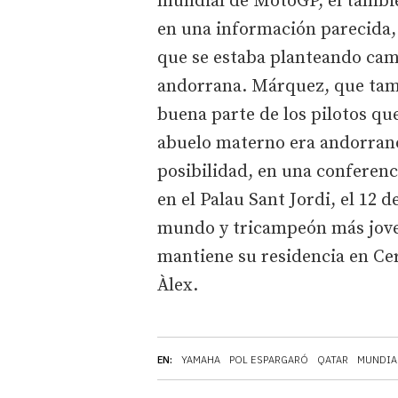
mundial de MotoGP, el tambi
en una información parecida,
que se estaba planteando camb
andorrana. Márquez, que tam
buena parte de los pilotos que
abuelo materno era andorrano
posibilidad, en una conferen
en el Palau Sant Jordi, el 12
mundo y tricampeón más joven 
mantiene su residencia en Cer
Àlex.
EN:
YAMAHA
POL ESPARGARÓ
QATAR
MUNDIA