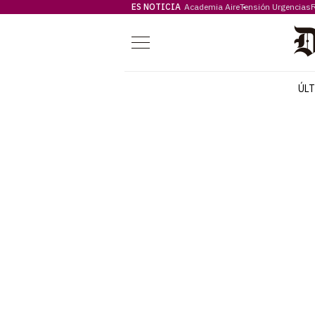
ES NOTICIA
Academia Aire
Tensión Urgencias
F
Menú
ÚL