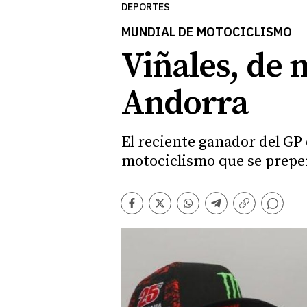
DEPORTES
MUNDIAL DE MOTOCICLISMO
Viñales, de 
Andorra
El reciente ganador del GP 
motociclismo que se prepe
Comentarios
Facebook
Twitter
Whatsapp
Telegram
Copiar
enlace