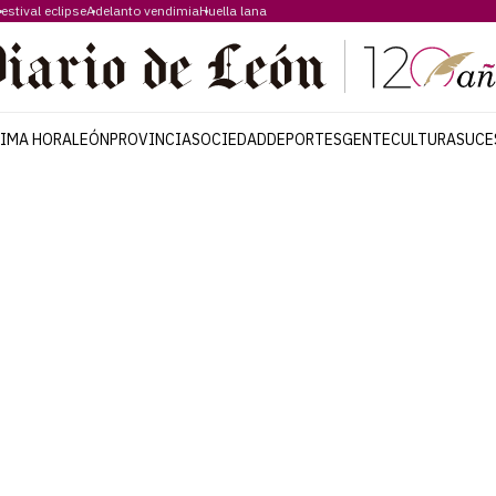
estival eclipse
Adelanto vendimia
Huella lana
TIMA HORA
LEÓN
PROVINCIA
SOCIEDAD
DEPORTES
GENTE
CULTURA
SUCE