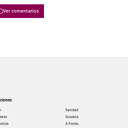
Ver comentarios
ciones
n
Sanidad
ierzo
Sucesos
vincia
A Fondo