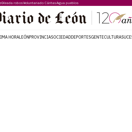
e
Oleada robos
Voluntariado Cáritas
Agua pueblos
TIMA HORA
LEÓN
PROVINCIA
SOCIEDAD
DEPORTES
GENTE
CULTURA
SUCE