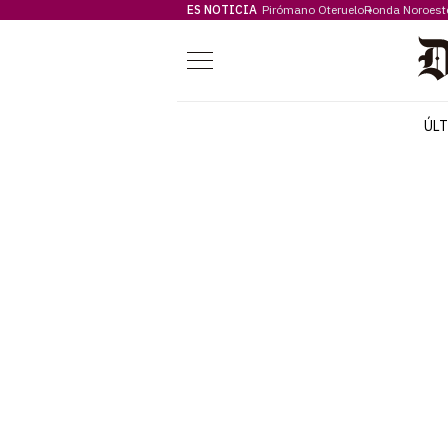
ES NOTICIA
Pirómano Oteruelo
Ronda Noroest
Menú
ÚL