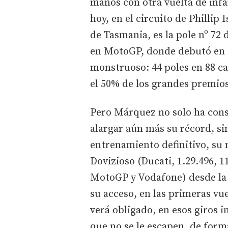
manos con otra vuelta de infa
hoy, en el circuito de Phillip
de Tasmania, es la pole nº 72 
en MotoGP, donde debutó en 2
monstruoso: 44 poles en 88 c
el 50% de los grandes premio
Pero Márquez no solo ha cons
alargar aún más su récord, si
entrenamiento definitivo, su 
Dovizioso (Ducati, 1.29.496, 
MotoGP y Vodafone) desde la c
su acceso, en las primeras vue
verá obligado, en esos giros i
que no se le escapen, de form