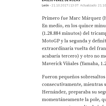
EMILIO PÉREZ DE ROZAS
León
21.10.2017 | 13:07
Actualizado:
21.10
Primero fue Marc Márquez (Ho
En medio, en los quince minu
(1.28.884 minutos) del tricam
MotoGP y la segunda y definit
extraordinaria vuelta del fra
acabaría tercero) y otro no m
Maverick Viñales (Yamaha, 1.
Fueron pequeños sobresaltos
consecutivamente, mientras su
Hernández, preparaba su segu
momentáneamente la pole, que