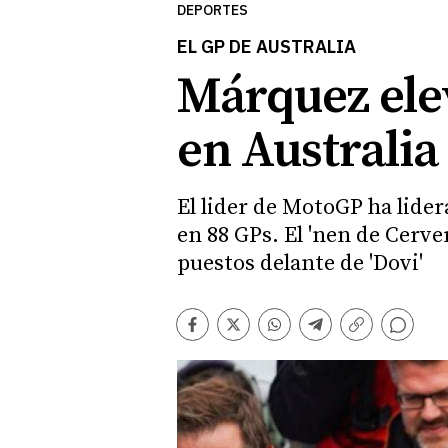
DEPORTES
EL GP DE AUSTRALIA
Márquez elev
en Australia
El lider de MotoGP ha lider
en 88 GPs. El 'nen de Cerve
puestos delante de 'Dovi'
Comentarios
Facebook
Twitter
Whatsapp
Telegram
Copiar
enlace