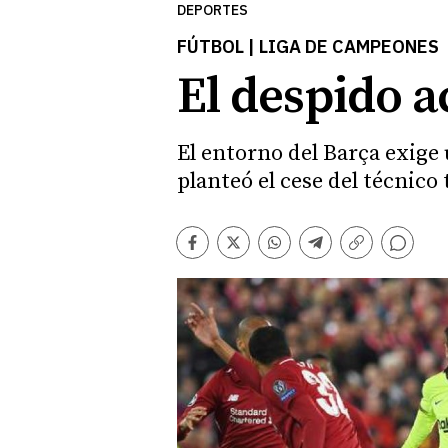
DEPORTES
FÚTBOL | LIGA DE CAMPEONES
El despido a
El entorno del Barça exige
planteó el cese del técnico
Comentarios
Facebook
Twitter
Whatsapp
Telegram
Copiar
enlace