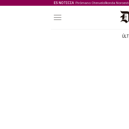
ES NOTICIA
Pirómano Oteruelo
Ronda Noroest
Menú
ÚL