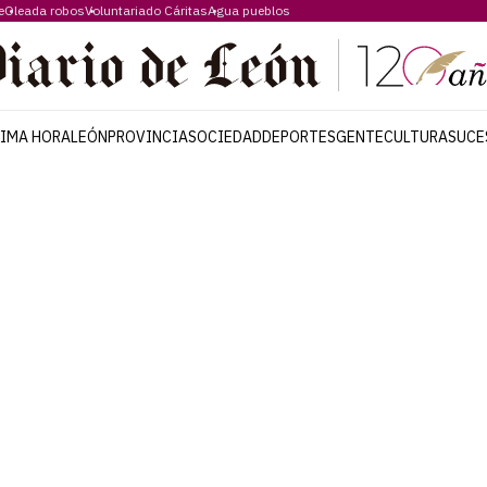
e
Oleada robos
Voluntariado Cáritas
Agua pueblos
TIMA HORA
LEÓN
PROVINCIA
SOCIEDAD
DEPORTES
GENTE
CULTURA
SUCE