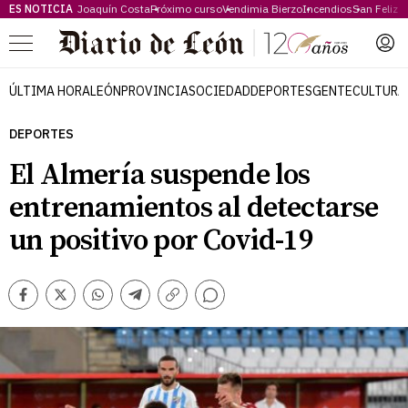
ES NOTICIA
Joaquín Costa
Próximo curso
Vendimia Bierzo
Incendios
San Feliz
Menú
ÚLTIMA HORA
LEÓN
PROVINCIA
SOCIEDAD
DEPORTES
GENTE
CULTURA
DEPORTES
El Almería suspende los
entrenamientos al detectarse
un positivo por Covid-19
Comentarios
Facebook
Twitter
Whatsapp
Telegram
Copiar
enlace