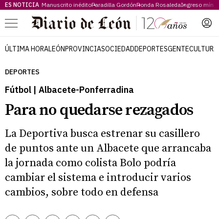
ES NOTICIA
Manuscrito inédito
Paradilla Gordón
Ronda Rosaleda
Ingreso míni
Menú
ÚLTIMA HORA
LEÓN
PROVINCIA
SOCIEDAD
DEPORTES
GENTE
CULTURA
DEPORTES
Fútbol | Albacete-Ponferradina
Para no quedarse rezagados
La Deportiva busca estrenar su casillero
de puntos ante un Albacete que arrancaba
la jornada como colista Bolo podría
cambiar el sistema e introducir varios
cambios, sobre todo en defensa