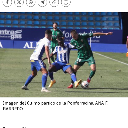
Comentarios
Facebook
Twitter
Whatsapp
Telegram
Copiar
enlace
Imagen del último partido de la Ponferradina. ANA F.
BARREDO