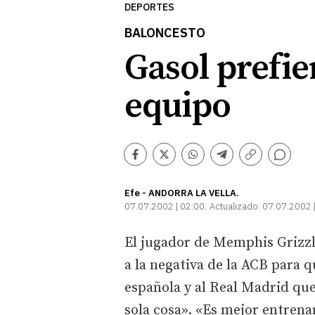
DEPORTES
BALONCESTO
Gasol prefie
equipo
Comentarios
Facebook
Twitter
Whatsapp
Telegram
Copiar
enlace
Efe - ANDORRA LA VELLA.
07.07.2002 | 02:00
Actualizado:
07.07.2002 
El jugador de Memphis Grizzl
a la negativa de la ACB para q
española y al Real Madrid que
sola cosa». «Es mejor entrena