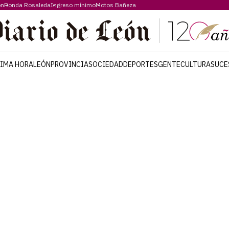
ón
Ronda Rosaleda
Ingreso mínimo
Motos Bañeza
TIMA HORA
LEÓN
PROVINCIA
SOCIEDAD
DEPORTES
GENTE
CULTURA
SUCE