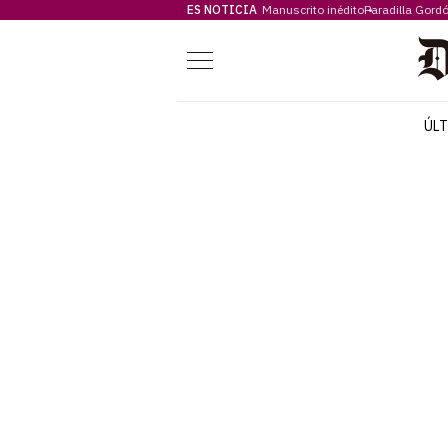
ES NOTICIA
Manuscrito inédito
Paradilla Gord
Menú
ÚL