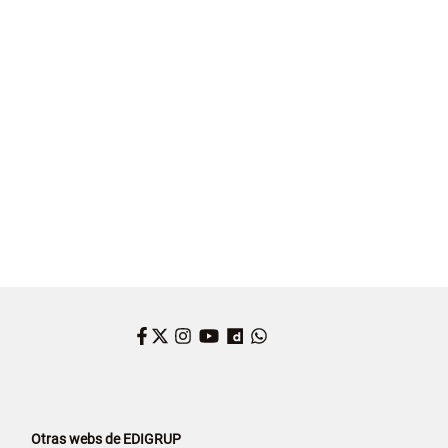
NDORRA
Facebook
Twitter
Instagram
YouTube
Dailymotion
WhatsApp
Otras webs de EDIGRUP