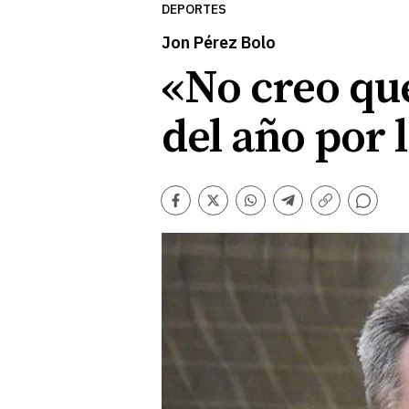
DEPORTES
Jon Pérez Bolo
«No creo que
del año por 
Comentarios
Facebook
Twitter
Whatsapp
Telegram
Copiar
enlace