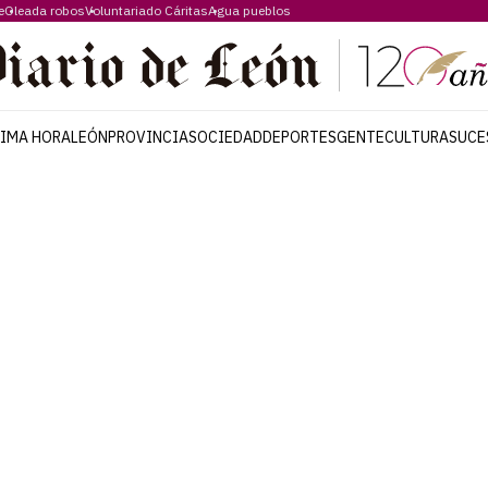
e
Oleada robos
Voluntariado Cáritas
Agua pueblos
TIMA HORA
LEÓN
PROVINCIA
SOCIEDAD
DEPORTES
GENTE
CULTURA
SUCE