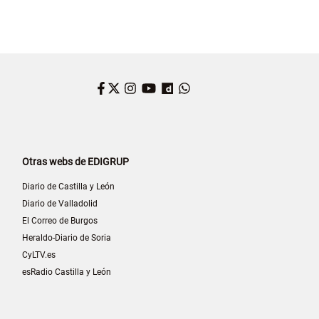
Facebook
Twitter
Instagram
YouTube
Dailymotion
WhatsApp
Otras webs de EDIGRUP
Diario de Castilla y León
Diario de Valladolid
El Correo de Burgos
Heraldo-Diario de Soria
CyLTV.es
esRadio Castilla y León