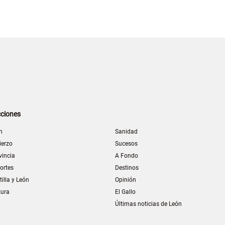
ciones
n
Sanidad
ierzo
Sucesos
vincia
A Fondo
ortes
Destinos
tilla y León
Opinión
tura
El Gallo
Últimas noticias de León