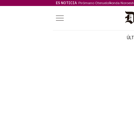
ES NOTICIA
Pirómano Oteruelo
Ronda Noroest
Menú
ÚL