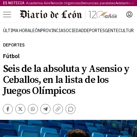
ES NOTICIA
Academia Aire
Tensión Urgencias
Denuncias paralelas
Adelanto ve
Menú
ÚLTIMA HORA
LEÓN
PROVINCIA
SOCIEDAD
DEPORTES
GENTE
CULTURA
DEPORTES
Fútbol
Seis de la absoluta y Asensio y
Ceballos, en la lista de los
Juegos Olímpicos
Comentarios
Facebook
Twitter
Whatsapp
Telegram
Copiar
enlace