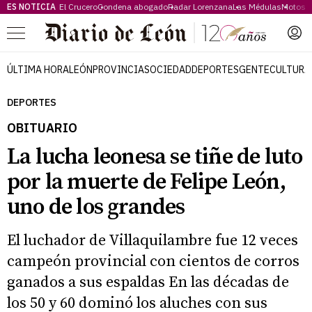
ES NOTICIA
El Crucero
Condena abogado
Radar Lorenzana
Las Médulas
Motos 
Menú
ÚLTIMA HORA
LEÓN
PROVINCIA
SOCIEDAD
DEPORTES
GENTE
CULTURA
DEPORTES
OBITUARIO
La lucha leonesa se tiñe de luto
por la muerte de Felipe León,
uno de los grandes
El luchador de Villaquilambre fue 12 veces
campeón provincial con cientos de corros
ganados a sus espaldas En las décadas de
los 50 y 60 dominó los aluches con sus