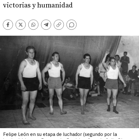
victorias y humanidad
Comentarios
Facebook
Twitter
Whatsapp
Telegram
Copiar
enlace
Felipe León en su etapa de luchador (segundo por la