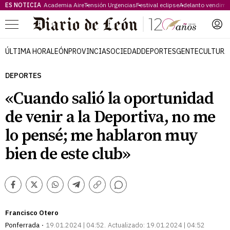
ES NOTICIA
Academia Aire
Tensión Urgencias
Festival eclipse
Adelanto vendimi
Menú
ÚLTIMA HORA
LEÓN
PROVINCIA
SOCIEDAD
DEPORTES
GENTE
CULTURA
DEPORTES
«Cuando salió la oportunidad
de venir a la Deportiva, no me
lo pensé; me hablaron muy
bien de este club»
Comentarios
Facebook
Twitter
Whatsapp
Telegram
Copiar
enlace
Francisco Otero
Ponferrada
19.01.2024 | 04:52
Actualizado:
19.01.2024 | 04:52