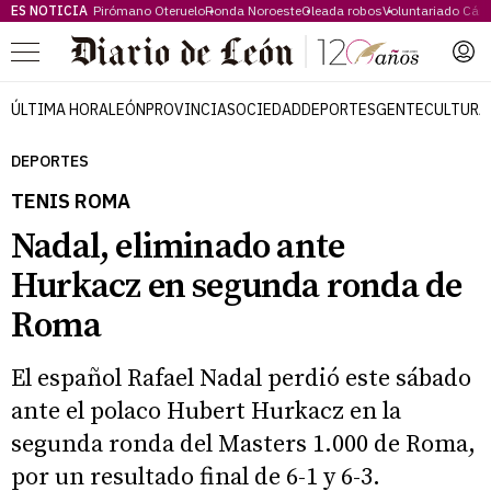
ES NOTICIA
Pirómano Oteruelo
Ronda Noroeste
Oleada robos
Voluntariado Cári
Menú
ÚLTIMA HORA
LEÓN
PROVINCIA
SOCIEDAD
DEPORTES
GENTE
CULTURA
DEPORTES
TENIS ROMA
Nadal, eliminado ante
Hurkacz en segunda ronda de
Roma
El español Rafael Nadal perdió este sábado
ante el polaco Hubert Hurkacz en la
segunda ronda del Masters 1.000 de Roma,
por un resultado final de 6-1 y 6-3.