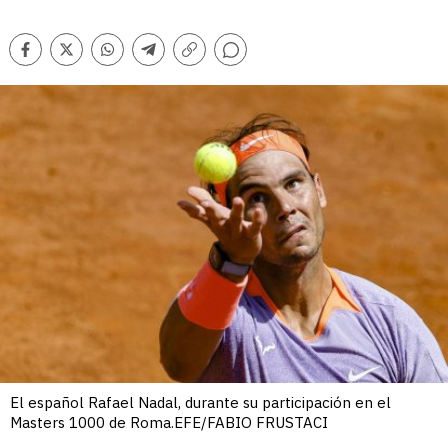
Comentarios
Facebook
Twitter
Whatsapp
Telegram
Copiar
enlace
El español Rafael Nadal, durante su participación en el
Masters 1000 de Roma.EFE/FABIO FRUSTACI