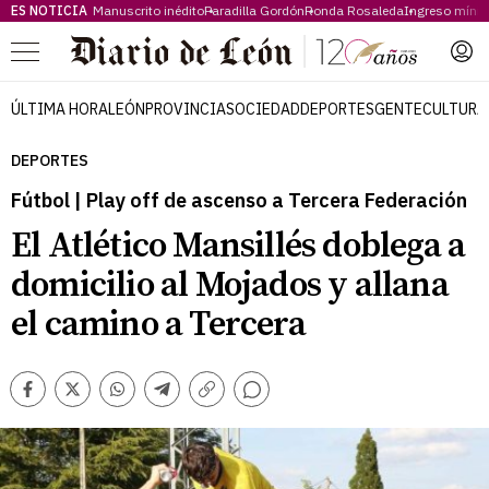
ES NOTICIA
Manuscrito inédito
Paradilla Gordón
Ronda Rosaleda
Ingreso míni
Menú
ÚLTIMA HORA
LEÓN
PROVINCIA
SOCIEDAD
DEPORTES
GENTE
CULTURA
DEPORTES
Fútbol | Play off de ascenso a Tercera Federación
El Atlético Mansillés doblega a
domicilio al Mojados y allana
el camino a Tercera
Comentarios
Facebook
Twitter
Whatsapp
Telegram
Copiar
enlace