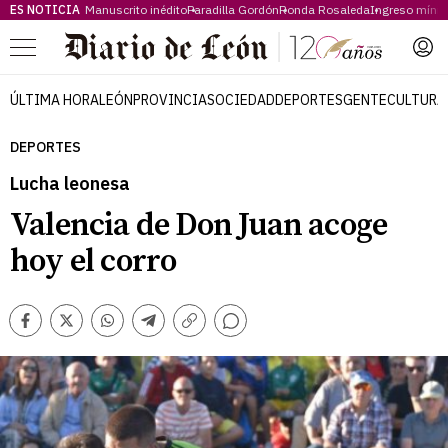
ES NOTICIA
Manuscrito inédito
Paradilla Gordón
Ronda Rosaleda
Ingreso míni
Menú
ÚLTIMA HORA
LEÓN
PROVINCIA
SOCIEDAD
DEPORTES
GENTE
CULTURA
DEPORTES
Lucha leonesa
Valencia de Don Juan acoge
hoy el corro
Comentarios
Facebook
Twitter
Whatsapp
Telegram
Copiar
enlace