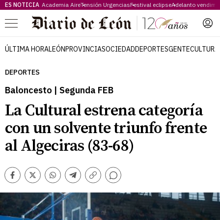
ES NOTICIA
Academia Aire
Tensión Urgencias
Festival eclipse
Adelanto vendimi
Menú
ÚLTIMA HORA
LEÓN
PROVINCIA
SOCIEDAD
DEPORTES
GENTE
CULTURA
DEPORTES
Baloncesto | Segunda FEB
La Cultural estrena categoría
con un solvente triunfo frente
al Algeciras (83-68)
Comentarios
Facebook
Twitter
Whatsapp
Telegram
Copiar
enlace