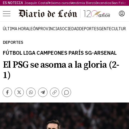
ES NOTICIA
Joaquín Costa
Próximo curso
Vendimia Bierzo
Incendios
San Feliz
Menú
ÚLTIMA HORA
LEÓN
PROVINCIA
SOCIEDAD
DEPORTES
GENTE
CULTURA
DEPORTES
FÚTBOL LIGA CAMPEONES PARÍS SG-ARSENAL
El PSG se asoma a la gloria (2-
1)
Comentarios
Facebook
Twitter
Whatsapp
Telegram
Copiar
enlace