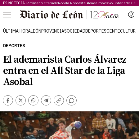
ES NOTICIA
Pirómano Oteruelo
Ronda Noroeste
Oleada robos
Voluntariado Cári
Menú
ÚLTIMA HORA
LEÓN
PROVINCIA
SOCIEDAD
DEPORTES
GENTE
CULTURA
DEPORTES
El ademarista Carlos Álvarez
entra en el All Star de la Liga
Asobal
Comentarios
Facebook
Twitter
Whatsapp
Telegram
Copiar
enlace